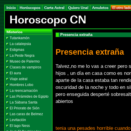
Presencia extraña
Tutankamón
La catalepsia
Presencia extraña
Estigmas
La Peste Negra
Museo de Palermo
Talvez,no me lo vas a creer pero 
Clases de vampiros
hijos , un día en casa como es no
El aura
Viaje astral
aparte de la casa estaba tan rendi
Hombres Lobo
oscuridad de la noche y todo en s
La reencarnación
pero enseguida desperté sobresalta
Las Pirámides de Egipto
abiertos
La Sábana Santa
El Priorato de Sión
Las caras de Belmez
Levitación
El lago Ness
tenia una pesades horrible cuando 