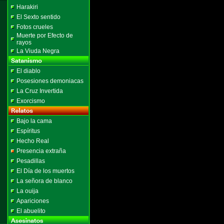
Harakiri
El Sexto sentido
Fotos crueles
Muerte por Efecto de
rayos
La Viuda Negra
El diablo
Posesiones demoniacas
La Cruz Invertida
Exorcismo
Bajo la cama
Espíritus
Hecho Real
Presencia extraña
Pesadillas
El Día de los muertos
La señora de blanco
La ouija
Apariciones
El abuelito