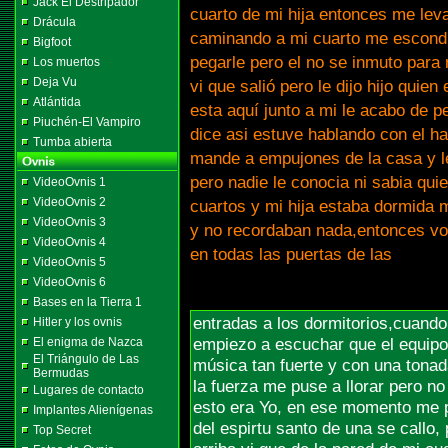
Jack El Destripador
cuarto de mi hija entonces me lev
Drácula
caminando a mi cuarto me escondi
Bigfoot
pegarle pero el no se inmuto para 
Los muertos
Deja Vu
vi que salió pero le dijo hijo qui
Atlántida
esta aquí junto a mi le acabo de 
Piuchén-El Vampiro
dice asi estuve hablando con el ha
Tumba abierta
mande a empujones de la casa y le
pero nadie le conocia ni sabia qui
VideoOvnis 1
VideoOvnis 2
cuartos y mi hija estaba dormida 
VideoOvnis 3
y no recordaban nada,entonces vol
VideoOvnis 4
en todas las puertas de las
VideoOvnis 5
VideoOvnis 6
Bases en la Tierra 1
entradas a los dormitorios,cuando
Hitler y los ovnis
empiezo a escuchar que el equipo
El enigma de Nazca
El Triángulo de Las
música tan fuerte y con una tonad
Bermudas
la fuerza me puse a llorar pero n
Lugares de contacto
esto era Yo, en ese momento me pe
Implantes Alienígenas
del espirtu santo de una se callo,
Top Secret