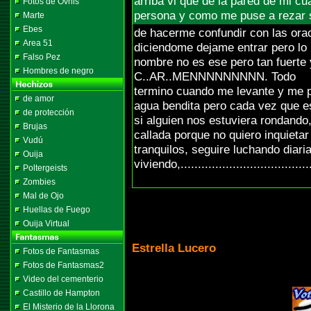
arriba vi que de la pared de mi cu
Fotos de Ovnis
persona y como me puse a rezar 
Marte
Ebes
de hacerme confundir con las ora
Area 51
diciendome dejame entrar pero lo
Falso Pez
nombre no es ese pero tan fuerte
Hombres de negro
C..AR..MENNNNNNNNN. Todo
termino cuando me levante y me p
de amor
agua bendita pero cada vez que e
de protección
si alguien nos estuviera rondand
Brujas
callada porque no quiero inquietar
Vudú
tranquilos, seguire luchando diari
Ouija
viviendo,......................................
Poltergeists
Zombies
Mal de Ojo
Huellas de Fuego
Ouija Virtual
Estrella Lucero
Fotos de Fantasmas
Fotos de Fantasmas2
Video del cementerio
Castillo de Hampton
El Misterio de la Llorona