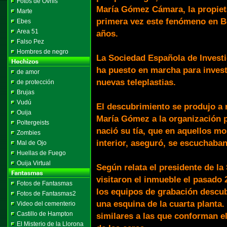
Fotos de Ovnis
María Gómez Cámara, la propieta
Marte
primera vez este fenómeno en Bé
Ebes
Area 51
años.
Falso Pez
Hombres de negro
La Sociedad Española de Investi
ha puesto en marcha para investi
de amor
nuevas teleplastias.
de protección
Brujas
Vudú
El descubrimiento se produjo a 
Ouija
María Gómez a la organización p
Poltergeists
nació su tía, que en aquellos m
Zombies
interior, aseguró, se escuchaban
Mal de Ojo
Huellas de Fuego
Ouija Virtual
Según relata el presidente de la
visitaron el inmueble el pasado
Fotos de Fantasmas
los equipos de grabación descub
Fotos de Fantasmas2
una esquina de la cuarta planta
Video del cementerio
Castillo de Hampton
similares a las que conforman e
El Misterio de la Llorona