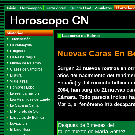
Las caras de Belmez
Tutankamón
La catalepsia
Nuevas Caras En B
Estigmas
La Peste Negra
Museo de Palermo
Surgen 21 nuevos rostros en ot
Clases de vampiros
años del nacimiento del fenóme
El aura
Viaje astral
España) y del reciente fallecimi
Hombres Lobo
2004, han surgido 21 nuevas ca
La reencarnación
Cámara. Todo parecía indicar ha
Las Pirámides de Egipto
María, el fenómeno iría desapare
La Sábana Santa
El Priorato de Sión
Las caras de Belmez
Levitación
Después de 8 meses del
El lago Ness
fallecimiento de María Gómez