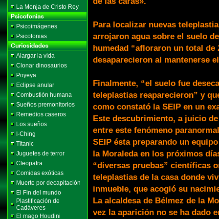
de las caras».
La Monja de Cristo Rey
Para localizar nuevas teleplasti
Psicoimágenes
arrojaron agua sobre el suelo de
Psicofonias
humedad “afloraron un total de 
Alargar la vida
desaparecieron al mantenerse el
Clonar dinosaurios
Poyeya
Finalmente, “el suelo fue desec
Eclipse anular
teleplastias reaparecieron” y que
Combustión humana
Sueños premonitorios
como constató la SEIP en un exa
Remedios caseros
Este descubrimiento, a juicio de
Los sueños
entre este fenómeno paranormal 
I-Ching
SEIP ésta preparando un equipo 
Titanic
la Moraleda en los próximos días
Juguetes de terror
Cleopatra
“diversas pruebas” científicas or
Comidas exóticas
teleplastias de la casa donde v
Muerte por decapitación
inmueble, que acogió su nacimi
El Fin del mundo
La alcaldesa de Bélmez de la Mo
Plastificación de
Cadáveres
vez la aparición no se ha dado 
El mago Houdini