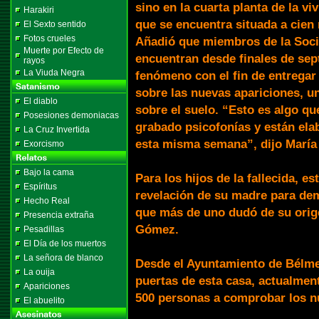
sino en la cuarta planta de la v
Harakiri
que se encuentra situada a cien
El Sexto sentido
Fotos crueles
Añadió que miembros de la Soci
Muerte por Efecto de
encuentran desde finales de se
rayos
La Viuda Negra
fenómeno con el fin de entregar
sobre las nuevas apariciones, u
El diablo
sobre el suelo. “Esto es algo q
Posesiones demoniacas
grabado psicofonías y están el
La Cruz Invertida
esta misma semana”, dijo María
Exorcismo
Bajo la cama
Para los hijos de la fallecida, 
Espíritus
revelación de su madre para dem
Hecho Real
que más de uno dudó de su orig
Presencia extraña
Gómez.
Pesadillas
El Día de los muertos
La señora de blanco
Desde el Ayuntamiento de Bélmez
La ouija
puertas de esta casa, actualmen
Apariciones
500 personas a comprobar los n
El abuelito