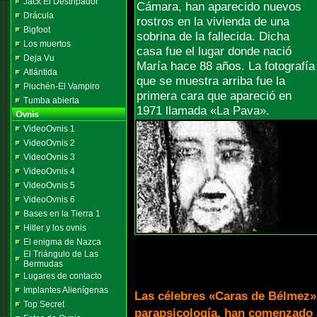
Jack El Destripador
Cámara, han aparecido nuevos
Drácula
rostros en la vivienda de una
Bigfoot
sobrina de la fallecida. Dicha
Los muertos
casa fue el lugar donde nació
Deja Vu
María hace 88 años. La fotografía
Atlántida
que se muestra arriba fue la
Piuchén-El Vampiro
primera cara que apareció en
Tumba abierta
1971 llamada «La Pava».
VideoOvnis 1
VideoOvnis 2
VideoOvnis 3
VideoOvnis 4
VideoOvnis 5
VideoOvnis 6
Bases en la Tierra 1
Hitler y los ovnis
El enigma de Nazca
El Triángulo de Las
Bermudas
Lugares de contacto
Implantes Alienígenas
Las célebres «Caras de Bélmez»
Top Secret
parapsicología, han comenzado a