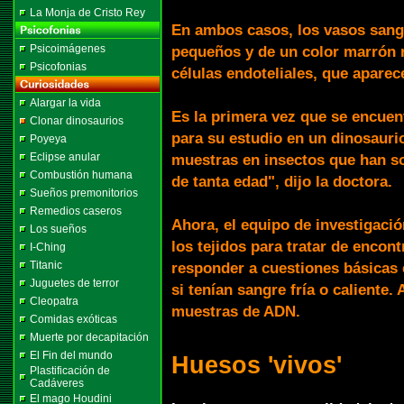
La Monja de Cristo Rey
En ambos casos, los vasos sang
Psicoimágenes
pequeños y de un color marrón r
Psicofonias
células endoteliales, que aparec
Alargar la vida
Es la primera vez que se encuen
Clonar dinosaurios
para su estudio en un dinosaur
Poyeya
Eclipse anular
muestras en insectos que han s
Combustión humana
de tanta edad", dijo la doctora.
Sueños premonitorios
Remedios caseros
Ahora, el equipo de investigació
Los sueños
los tejidos para tratar de encont
I-Ching
Titanic
responder a cuestiones básicas 
Juguetes de terror
si tenían sangre fría o caliente.
Cleopatra
muestras de ADN.
Comidas exóticas
Muerte por decapitación
El Fin del mundo
Huesos 'vivos'
Plastificación de
Cadáveres
El mago Houdini