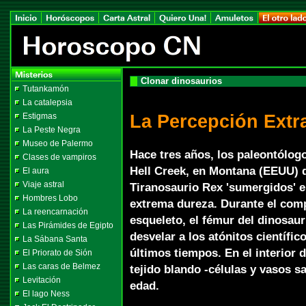
Clonar dinosaurios
Tutankamón
La catalepsia
La Percepción Extr
Estigmas
La Peste Negra
Museo de Palermo
Hace tres años, los paleontólog
Clases de vampiros
Hell Creek, en Montana (EEUU) 
El aura
Viaje astral
Tiranosaurio Rex 'sumergidos' e
Hombres Lobo
extrema dureza. Durante el com
La reencarnación
esqueleto, el fémur del dinosau
Las Pirámides de Egipto
desvelar a los atónitos científi
La Sábana Santa
últimos tiempos. En el interior 
El Priorato de Sión
Las caras de Belmez
tejido blando -células y vasos 
Levitación
edad.
El lago Ness