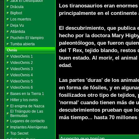
Jack El Destripador
Los tiranosaurios eran enormes 
Drácula
principalmente en el continente
Bigfoot
Los muertos
Deja Vu
El descubrimiento, que publica e
Atlántida
hecho por la doctora Mary Higb
Piuchén-El Vampiro
paleontólogos, que fueron quiene
Tumba abierta
del T Rex, tejido blando, resto
VideoOvnis 1
buen estado. Al morir, el anima
VideoOvnis 2
edad.
VideoOvnis 3
VideoOvnis 4
Las partes 'duras' de los animal
VideoOvnis 5
en forma de fósiles, y en algun
VideoOvnis 6
Bases en la Tierra 1
fosilizados otro tipo de tejidos, 
Hitler y los ovnis
'normal' cuando tienen más de u
El enigma de Nazca
descubrimientos prueban que lo
El Triángulo de Las
Bermudas
más tiempo... hasta 70 millones
Lugares de contacto
Implantes Alienígenas
Top Secret
Aspecto que tenían