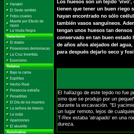
Los huesos son un tejido 'vivo'
Harakiri
tienen que tener un buen riego s
El Sexto sentido
hayan encontrado no sólo ceélul
Fotos crueles
Muerte por Efecto de
también vasos sanguíneos. Adem
rayos
tengan unos huesos tan densos h
La Viuda Negra
conservado en tan buen estado 
El diablo
de años años alejados del agua, q
Posesiones demoniacas
para después dejarlo seco y fosi
La Cruz Invertida
Exorcismo
Bajo la cama
Espíritus
Hecho Real
Presencia extraña
El hallazgo de este tejido no fue 
Pesadillas
sino que se produjo por un pequeñ
El Día de los muertos
durante la excavación. "El yacimi
La señora de blanco
un lugar remoto, lejos de cualquier
La ouija
T-Rex estaba 'atrapado' en una r
Apariciones
dureza.
El abuelito