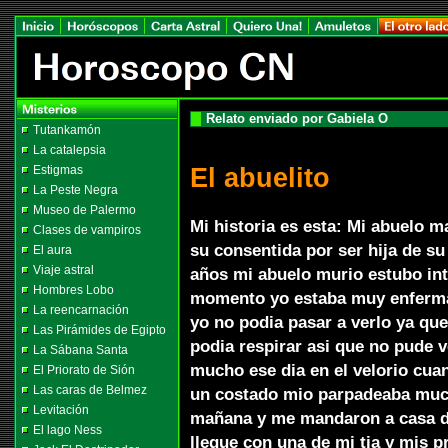
Relato enviado por Gabiela O
Tutankamón
La catalepsia
El abuelito
Estigmas
La Peste Negra
Museo de Palermo
Mi historia es esta: Mi abuelo 
Clases de vampiros
su consentida por ser hija de su
El aura
Viaje astral
años mi abuelo murio estubo int
Hombres Lobo
momento yo estaba muy enferma
La reencarnación
yo no podia pasar a verlo ya que
Las Pirámides de Egipto
podia respirar asi que no pude v
La Sábana Santa
mucho ese dia en el velorio cua
El Priorato de Sión
Las caras de Belmez
un costado mio parpadeaba much
Levitación
mañana y me mandaron a casa de
El lago Ness
llegue con una de mi tia y mis p