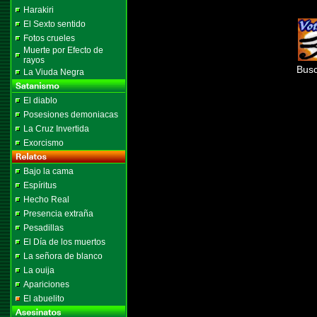
Harakiri
El Sexto sentido
Fotos crueles
Muerte por Efecto de
rayos
Busc
La Viuda Negra
El diablo
Posesiones demoniacas
La Cruz Invertida
Exorcismo
Bajo la cama
Espíritus
Hecho Real
Presencia extraña
Pesadillas
El Día de los muertos
La señora de blanco
La ouija
Apariciones
El abuelito