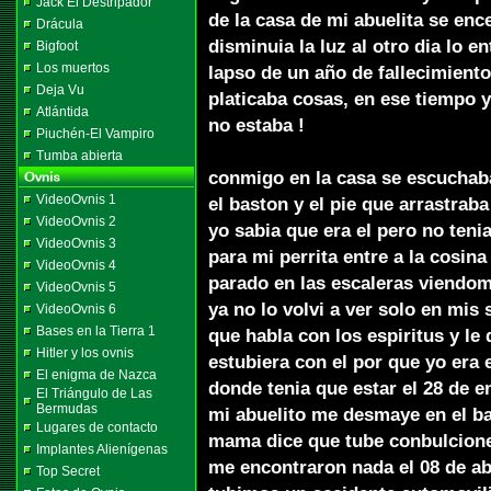
Jack El Destripador
de la casa de mi abuelita se en
Drácula
disminuia la luz al otro dia lo e
Bigfoot
Los muertos
lapso de un año de fallecimient
Deja Vu
platicaba cosas, en ese tiempo 
Atlántida
no estaba !
Piuchén-El Vampiro
Tumba abierta
conmigo en la casa se escuchab
VideoOvnis 1
el baston y el pie que arrastrab
VideoOvnis 2
yo sabia que era el pero no teni
VideoOvnis 3
para mi perrita entre a la cosina
VideoOvnis 4
parado en las escaleras viendo
VideoOvnis 5
ya no lo volvi a ver solo en mi
VideoOvnis 6
Bases en la Tierra 1
que habla con los espiritus y le
Hitler y los ovnis
estubiera con el por que yo era 
El enigma de Nazca
donde tenia que estar el 28 de 
El Triángulo de Las
Bermudas
mi abuelito me desmaye en el b
Lugares de contacto
mama dice que tube conbulcion
Implantes Alienígenas
me encontraron nada el 08 de ab
Top Secret