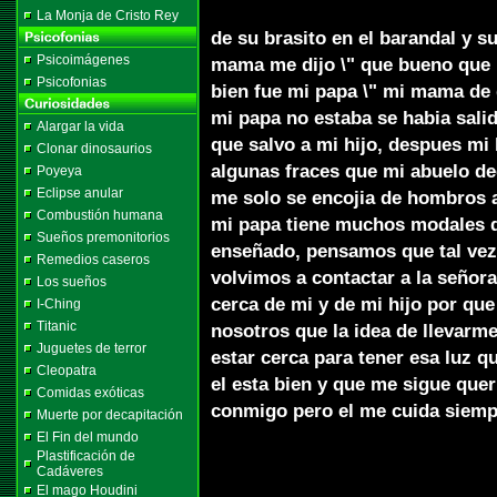
La Monja de Cristo Rey
de su brasito en el barandal y s
Psicoimágenes
mama me dijo \" que bueno que lo
Psicofonias
bien fue mi papa \" mi mama de
mi papa no estaba se habia sali
Alargar la vida
que salvo a mi hijo, despues mi 
Clonar dinosaurios
algunas fraces que mi abuelo de
Poyeya
Eclipse anular
me solo se encojia de hombros a
Combustión humana
mi papa tiene muchos modales de
Sueños premonitorios
enseñado, pensamos que tal vez 
Remedios caseros
volvimos a contactar a la señora
Los sueños
cerca de mi y de mi hijo por que 
I-Ching
Titanic
nosotros que la idea de llevarme
Juguetes de terror
estar cerca para tener esa luz qu
Cleopatra
el esta bien y que me sigue que
Comidas exóticas
conmigo pero el me cuida siemp
Muerte por decapitación
El Fin del mundo
Plastificación de
Cadáveres
El mago Houdini