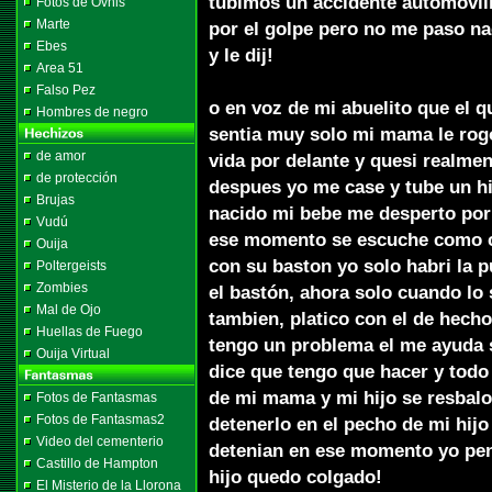
tubimos un accidente automovil
Fotos de Ovnis
Marte
por el golpe pero no me paso n
Ebes
y le dij!
Area 51
Falso Pez
o en voz de mi abuelito que el q
Hombres de negro
sentia muy solo mi mama le rogo
de amor
vida por delante y quesi realmen
de protección
despues yo me case y tube un hij
Brujas
nacido mi bebe me desperto por 
Vudú
ese momento se escuche como c
Ouija
con su baston yo solo habri la p
Poltergeists
Zombies
el bastón, ahora solo cuando lo
Mal de Ojo
tambien, platico con el de hech
Huellas de Fuego
tengo un problema el me ayuda 
Ouija Virtual
dice que tengo que hacer y todo
de mi mama y mi hijo se resbalo
Fotos de Fantasmas
Fotos de Fantasmas2
detenerlo en el pecho de mi hij
Video del cementerio
detenian en ese momento yo pen
Castillo de Hampton
hijo quedo colgado!
El Misterio de la Llorona