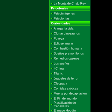
La Monja de Cristo Rey
Psicoimágenes
Psicofonias
Alargar la vida
Clonar dinosaurios
Poyeya
Eclipse anular
Combustión humana
Sueños premonitorios
Remedios caseros
Los sueños
I-Ching
Titanic
Juguetes de terror
Cleopatra
Comidas exóticas
Muerte por decapitación
El Fin del mundo
Plastificación de
Cadáveres
El mago Houdini