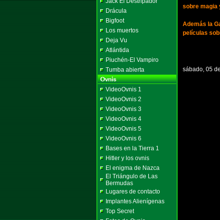
Jack El Destripador
sobre magia 
Drácula
Bigfoot
Además la Ga
Los muertos
películas sob
Deja Vu
Atlántida
Piuchén-El Vampiro
sábado, 05 de
Tumba abierta
VideoOvnis 1
VideoOvnis 2
VideoOvnis 3
VideoOvnis 4
VideoOvnis 5
VideoOvnis 6
Bases en la Tierra 1
Hitler y los ovnis
El enigma de Nazca
El Triángulo de Las
Bermudas
Lugares de contacto
Implantes Alienígenas
Top Secret