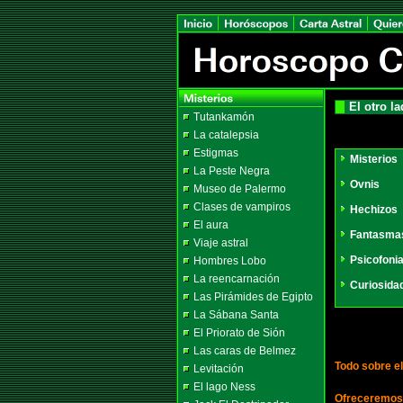
El otro l
Tutankamón
La catalepsia
Estigmas
Misterios
La Peste Negra
Ovnis
Museo de Palermo
Clases de vampiros
Hechizos
El aura
Fantasma
Viaje astral
Psicofoni
Hombres Lobo
La reencarnación
Curiosida
Las Pirámides de Egipto
La Sábana Santa
El Priorato de Sión
Las caras de Belmez
Todo sobre el
Levitación
El lago Ness
Ofreceremos 