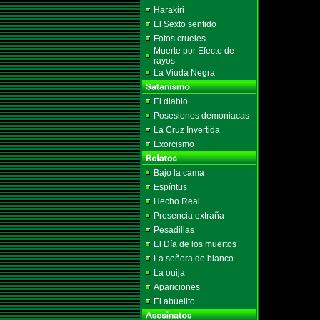
Harakiri
El Sexto sentido
Fotos crueles
Muerte por Efecto de
rayos
La Viuda Negra
El diablo
Posesiones demoniacas
La Cruz Invertida
Exorcismo
Bajo la cama
Espíritus
Hecho Real
Presencia extraña
Pesadillas
El Día de los muertos
La señora de blanco
La ouija
Apariciones
El abuelito