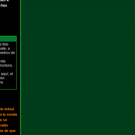
das a
uchas
a foto
bate, a
metros de
esta
ructura,
s
 aquí, al
ién
ra
 la mitad
o la sonda
de se
enido
ta de que