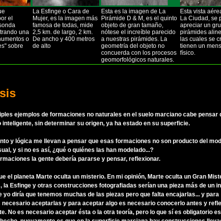
ue
La Esfinge o Cara de
Esta es la imagen de La
Esta vista aér
or el
Mujer, es la imagen más
Pirámide D & M, es el quinto
La Ciudad, se
 sonda
famosa de todas, mide
objeto de gran tamaño,
apreciar un gr
strando una
2,5 km. de largo, 2 km.
nótese el increíble parecido
pirámides alin
numentos o
De ancho y 400 metros
a nuestras pirámides. La
las cuales se 
es" sobre
de alto
geometría del objeto no
tienen un men
.
concuerda con los procesos
físico.
geomorfológicos naturales.
sis
tiples ejemplos de formaciones no naturales en el suelo marciano cabe pensar
o inteligente, sin determinar su origen, ya ha estado en su superficie.
nto y lógica me llevan a pensar que esas formaciones no son producto del mo
ual, y si no es así, ¿qué o quiénes las han modelado...?
rmaciones la gente debería pararse y pensar, reflexionar.
ue el planeta Marte oculta un misterio. En mi opinión, Marte oculta un Gran Mis
, la Esfinge y otras construcciones fotografiadas serían una pieza más de un 
e yo diría que tenemos muchas de las piezas pero que falta encajarlas... y para
 necesario aceptarlas y para aceptar algo es necesario conocerlo antes y refl
. No es necesario aceptar ésta o la otra teoría, pero lo que sí es obligatorio e