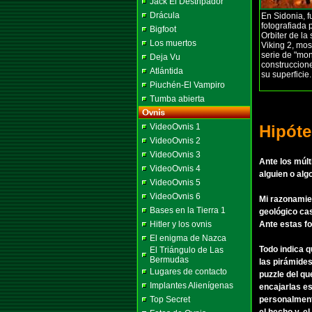
Jack El Destripador
Drácula
En Sidonia, f
fotografiada p
Bigfoot
Orbiter de la
Los muertos
Viking 2, mo
serie de "mo
Deja Vu
construccion
Atlántida
su superficie
Piuchén-El Vampiro
Tumba abierta
VideoOvnis 1
Hipóte
VideoOvnis 2
VideoOvnis 3
Ante los múl
VideoOvnis 4
alguien o alg
VideoOvnis 5
VideoOvnis 6
Mi razonamie
Bases en la Tierra 1
geológico cas
Hitler y los ovnis
Ante estas fo
El enigma de Nazca
Todo indica q
El Triángulo de Las
Bermudas
las pirámides
Lugares de contacto
puzzle del qu
Implantes Alienígenas
encajarlas es
Top Secret
personalmente