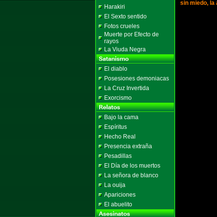
sin miedo, l
Harakiri
El Sexto sentido
Fotos crueles
Muerte por Efecto de
rayos
La Viuda Negra
El diablo
Posesiones demoniacas
La Cruz Invertida
Exorcismo
Bajo la cama
Espíritus
Hecho Real
Presencia extraña
Pesadillas
El Día de los muertos
La señora de blanco
La ouija
Apariciones
El abuelito