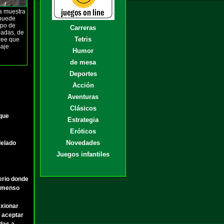
ea muestra
 puede
upo de
Carreras
eadas, de
Tetris
cree que
saje
Humor
de mesa
Deportes
Acción
Aventuras
Clásicos
 que
Estrategia
Eróticos
Novedades
delado
Juegos infantiles
terio donde
inmenso
exionar
s aceptar