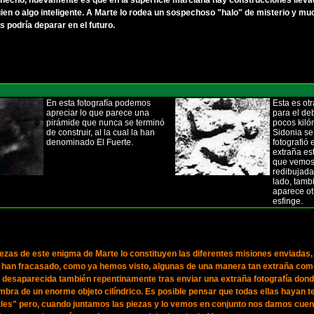
l hecho, nuevamente es que en la superficie marciana hay construcciones lleva
ien o algo inteligente. A Marte lo rodea un sospechoso "halo" de misterio y m
 podría deparar en el futuro.
En esta fotografía podemos
Esta es otr
apreciar lo que parece una
para el de
pirámide que nunca se terminó
pocos kiló
de construir, al la cual la han
Sidonia se
denominado El Fuerte.
fotografió 
extraña est
que vemo
redibujada
lado, tamb
aparece ot
esfinge.
iezas de este enigma de Marte lo constituyen las diferentes misiones enviadas,
s han fracasado, como ya hemos visto, algunas de una manera tan extraña com
, desaparecida también repentinamente tras enviar una extraña fotografía don
mbra de un enorme objeto cilíndrico. Es posible pensar que todas ellas hayan t
rales" pero, cuando juntamos las piezas y lo vemos en conjunto nos damos cuen