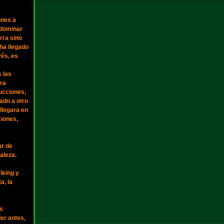
ones a
 dominar
rra sino
ha llegado
vés, es
s las
tra
rucciones,
ado a otro
 llegara en
ciones,
ar de
aleza.
iking y
a, la
os
er antes,