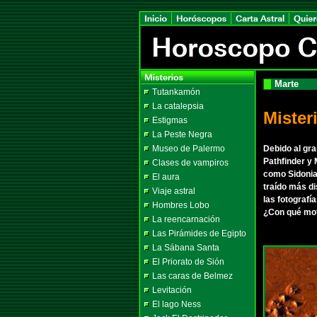
Marte
Tutankamón
La catalepsia
Mister
Estigmas
La Peste Negra
Museo de Palermo
Debido al gra
Pathfinder y 
Clases de vampiros
como Sidonia.
El aura
traído más d
Viaje astral
las fotografí
Hombres Lobo
¿Con qué mot
La reencarnación
Las Pirámides de Egipto
La Sábana Santa
El Priorato de Sión
Las caras de Belmez
Levitación
El lago Ness