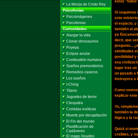
estos "fallos
La Monja de Cristo Rey
Si seguimos 
Psicoimágenes
este misterio
Psicofonias
el espacio, y
también al pl
ya físicament
Alargar la vida
decir, que se
Clonar dinosaurios
pregunto... ¿
Poyeya
similitudes e
Eclipse anular
posibilidad y
Combustión humana
esa civilizac
Sueños premonitorios
lugar tras un
Remedios caseros
un pasado a M
Los sueños
instruyera a 
I-Ching
Como vemos s
Titanic
explicar este
Juguetes de terror
Cleopatra
Yo, simplemen
Comidas exóticas
también la de
Muerte por decapitación
lógica y la ra
El Fin del mundo
Plastificación de
Quizá si man
Cadáveres
creíbles, y 
El mago Houdini