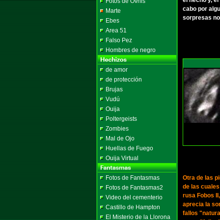
el hecho y, e
Fotos de Ovnis
cabo por algu
Marte
sorpresas nos
Ebes
Area 51
Falso Pez
Hombres de negro
de amor
de protección
Brujas
Vudú
Ouija
Poltergeists
Zombies
Mal de Ojo
Huellas de Fuego
Ouija Virtual
Fotos de Fantasmas
Otra de las p
de las cuale
Fotos de Fantasmas2
rusa Fobos II
Video del cementerio
aprecia la so
Castillo de Hampton
fallos "natu
El Misterio de la Llorona