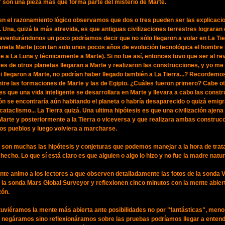
" son una pieza más que forma parte del misterio de Marte.
en el razonamiento lógico observamos que dos o tres pueden ser las explicaci
. Una, quizá la más atrevida, es que antiguas civilizaciones terrestres lograran
 aventurándonos un poco podríamos decir que no sólo llegaron a volar en La Tie
aneta Marte (con tan solo unos pocos años de evolución tecnológica el hombre 
e a La Luna y técnicamente a Marte). Si no fue así, entonces tuvo que ser al re
res de otros planetas llegaran a Marte y realizaron las construcciones, y yo me
si llegaron a Marte, no podrían haber llegado también a La Tierra...? Recordemo
ntre las formaciones de Marte y las de Egipto. ¿Cuáles fueron primero? Cabe o
 es que una vida inteligente se desarrollara en Marte y llevara a cabo las const
ión se encontraría aún habitando el planeta o habría desaparecido o quizá emigr
 cataclismo... La Tierra quizá. Una ultima hipótesis es que una civilización ajena
arte y posteriormente a la Tierra o viceversa y que realizara ambas construc
los pueblos y luego volviera a marcharse.
on muchas las hipótesis y conjeturas que podemos manejar a la hora de trat
 hecho. Lo que sí está claro es que alguien o algo lo hizo y no fue la madre natur
te animo a los lectores a que observen detalladamente las fotos de la sonda V
 la sonda Mars Global Surveyor y reflexionen cinco minutos con la mente abiert
zón.
tuviéramos la mente más abierta ante posibilidades no por "fantásticas", men
no negáramos sino reflexionáramos sobre las pruebas podríamos llegar a entend