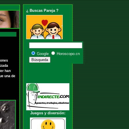
¿ Buscas Pareja ?
Google
Horoscopo.cn
iones
izada
der han
que una de
Juegos y diversión: