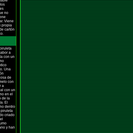
dable
los
tes
ue no
iene
ar. Viene
u propia
de cartón
co.
iruleta
sabor a
la con un
no
tico
ro. Una
ión
iosa de
melo con
r a
al con un
no en el
 de la
la. El
no dentro
 piruleta
do criado
el
sumo
no y han