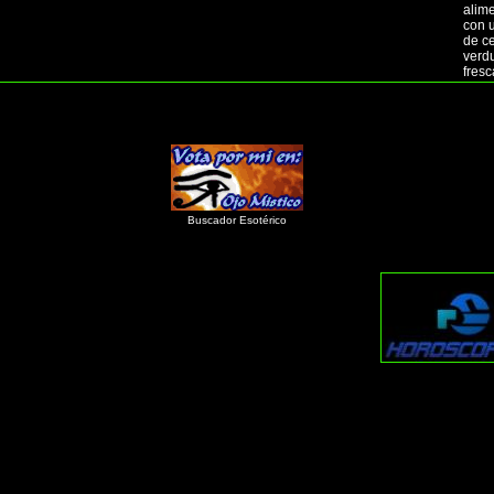
alim
con 
de c
verd
fres
Buscador Esotérico