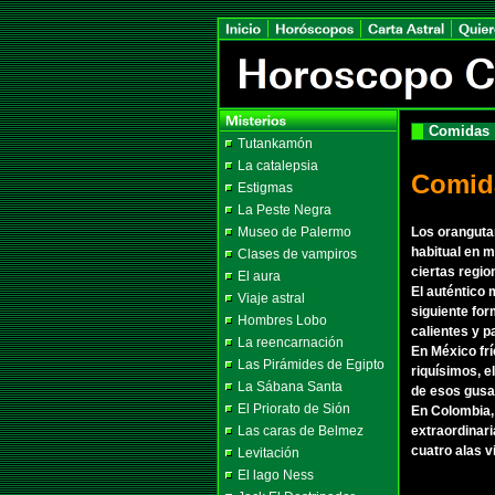
Comidas
Tutankamón
La catalepsia
Comid
Estigmas
La Peste Negra
Museo de Palermo
Los oranguta
habitual en m
Clases de vampiros
ciertas regio
El aura
El auténtico 
Viaje astral
siguiente for
Hombres Lobo
calientes y p
La reencarnación
En México frí
Las Pirámides de Egipto
riquísimos, e
La Sábana Santa
de esos gusan
El Priorato de Sión
En Colombia,
Las caras de Belmez
extraordinari
cuatro alas v
Levitación
El lago Ness