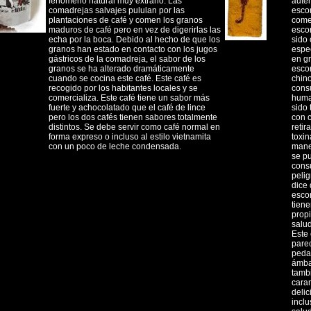
fenómeno natural muy extraño. Las
auten
comadrejas salvajes pululan por las
esco
plantaciones de café y comen los granos
comes
maduros de café pero en vez de digerirlas las
esco
echa por la boca. Debido al hecho de que los
sido 
granos han estado en contacto con los jugos
espe
gástricos de la comadreja, el sabor de los
en g
granos se ha alterado dramáticamente
esco
cuando se cocina este café. Este café es
chino
recogido por los habitantes locales y se
con
comercializa. Este café tiene un sabor más
huma
fuerte y achocolatado que el café de lince
sido 
pero los dos cafés tienen sabores totalmente
con c
distintos. Se debe servir como café normal en
retira
forma expreso o incluso al estilo vietnamita
toxin
con un poco de leche condensada.
mane
se p
cons
pelig
dice 
esco
tien
prop
salu
Este
pare
peda
ámba
tamb
cara
delic
inclu