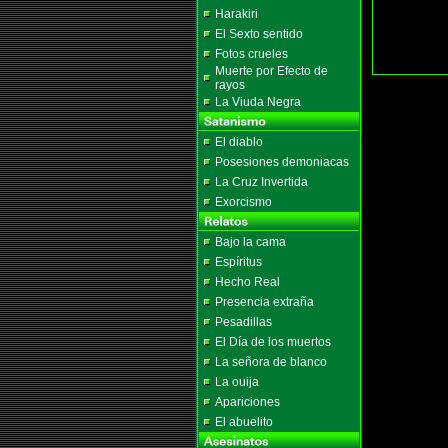
Harakiri
El Sexto sentido
Fotos crueles
Muerte por Efecto de
rayos
La Viuda Negra
El diablo
Posesiones demoniacas
La Cruz Invertida
Exorcismo
Bajo la cama
Espíritus
Hecho Real
Presencia extraña
Pesadillas
El Día de los muertos
La señora de blanco
La ouija
Apariciones
El abuelito