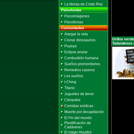
La Monja de Cristo Rey
Psicoimágenes
Psicofonias
Alargar la vida
Grillos verd
Clonar dinosaurios
Tailandeses 
Poyeya
Eclipse anular
Combustión humana
Sueños premonitorios
Remedios caseros
Los sueños
I-Ching
Titanic
Juguetes de terror
Cleopatra
Comidas exóticas
Muerte por decapitación
El Fin del mundo
Plastificación de
Cadáveres
El mago Houdini