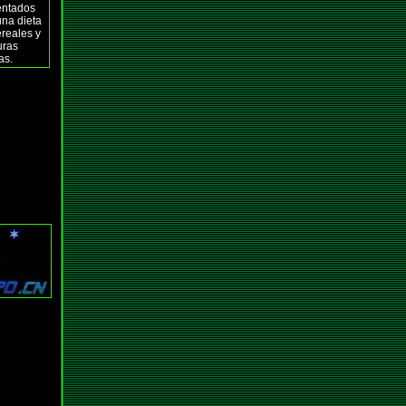
entados
una dieta
ereales y
uras
cas.