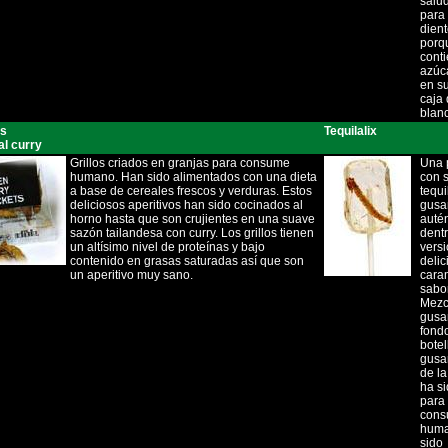
salu
para 
dien
porq
cont
azúc
en s
caja 
blan
es
Tequilalix
al curry
Grillos criados en granjas para consume
Una p
humano. Han sido alimentados con una dieta
con 
a base de cereales frescos y verduras. Estos
tequi
deliciosos aperitivos han sido cocinados al
gusa
horno hasta que son crujientes en una suave
autén
sazón tailandesa con curry. Los grillos tienen
dent
un altísimo nivel de proteínas y bajo
vers
contenido en grasas saturadas así que son
delic
un aperitivo muy sano.
cara
sabo
Mezc
gusa
fondo
botel
gusa
de la
ha si
para 
con
huma
sido