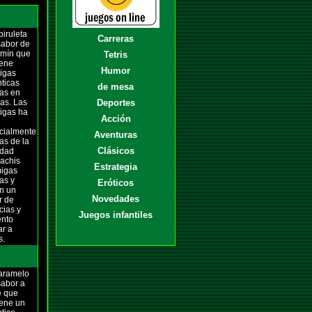
iruleta
Carreras
sabor de
rmín que
Tetris
iene
Humor
igas
ticas
de mesa
das en
as. Las
Deportes
igas ha
Acción
cialmente
Aventuras
as de la
Clásicos
edad
rachis
Estrategia
igas
as y
Eróticos
en un
Novedades
r de
cias y
Juegos infantiles
ento
ar a
es.
aramelo
sabor a
e que
iene un