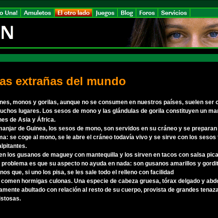
as extrañas del mundo
nes, monos y gorilas, aunque no se consumen en nuestros países, suelen ser
uchos lugares. Los sesos de mono y las glándulas de gorila constituyen un ma
nes de Asia y África.
manjar de Guinea, los sesos de mono, son servidos en su cráneo y se preparan 
ma: se coge al mono, se le abre el cráneo todavía vivo y se sirve con los sesos
alpitantes.
en los gusanos de maguey con mantequilla y los sirven en tacos con salsa pic
l problema es que su aspecto no ayuda en nada: son gusanos amarillos y gordi
os que, si uno los pisa, se les sale todo el relleno con facilidad
 comen hormigas culonas. Una especie de cabeza gruesa, tórax delgado y ab
amente abultado con relación al resto de su cuerpo, provista de grandes tenaz
istosas.