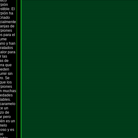
tico
rpión
tible. El
rpión ha
criado
cialmente
ranjas de
rpiones
s para el
sume
no y han
tratados
alor para
r las
as de
ra que
ueden
umir sin
ro. Se
que los
rpiones
en muchas
iedades
dables.
 caramelo
ce un
zo de
r pero
ién es un
melo
ioso y es
so