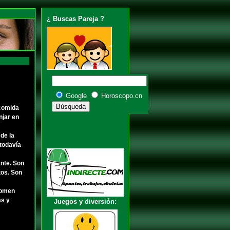
¿ Buscas Pareja ?
Google
Horoscopo.cn
 comida
njar en
de la
 todavía
ante. Son
tos. Son
domen
as y
Juegos y diversión: