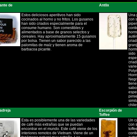
cante de
Antlix
Estos deliciosos aperitivos han sido
Una p
cocinados al horno y no fritos. Los gusanos
con 
han sido criados especialmente para el
pipe
consume humano. Son comestibles y
cont
alimentados a base de granos selectos y
horm
cereales. Hay aproximadamente 15 gusanos
autén
por bolsa. Tienen un sabor parecido a las
cria
palomitas de maíz y tienen aroma de
granj
barbacoa picante.
horm
sido
espe
criad
vari
Poly
Horm
Negr
tien
sabo
espe
pimi
simil
chil
adreja
Escorpión de
Toffee
Esta es posiblemente una de las variedades
Un c
de café más extrañas que se puedan
con 
encontrar en el mundo. Este café viene de los
toffe
interiores remotos de Vietnam. Viene de un
cont