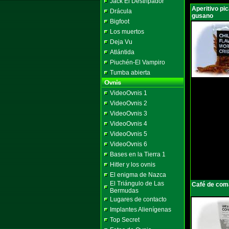
Jack El Destripador
Aperitivo pi
Drácula
gusano
Bigfoot
Los muertos
Deja Vu
Atlántida
Piuchén-El Vampiro
Tumba abierta
VideoOvnis 1
VideoOvnis 2
VideoOvnis 3
VideoOvnis 4
VideoOvnis 5
VideoOvnis 6
Bases en la Tierra 1
Hitler y los ovnis
El enigma de Nazca
El Triángulo de Las
Café de com
Bermudas
Lugares de contacto
Implantes Alienígenas
Top Secret