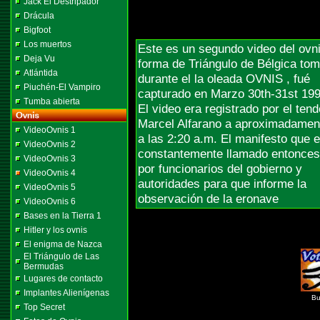
Jack El Destripador
Drácula
Bigfoot
Los muertos
Este es un segundo video del ovn
Deja Vu
forma de Triángulo de Bélgica to
Atlántida
durante el la oleada OVNIS , fué
Piuchén-El Vampiro
capturado en Marzo 30th-31st 199
Tumba abierta
El video era registrado por el ten
Marcel Alfarano a aproximadamen
VideoOvnis 1
a las 2:20 a.m. El manifesto que e
VideoOvnis 2
constantemente llamado entonces
VideoOvnis 3
por funcionarios del gobierno y
VideoOvnis 4
autoridades para que informe la
VideoOvnis 5
observación de la eronave
VideoOvnis 6
Bases en la Tierra 1
Hitler y los ovnis
El enigma de Nazca
El Triángulo de Las
Bermudas
Lugares de contacto
Implantes Alienígenas
Bu
Top Secret