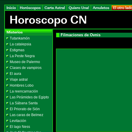
Filmaciones de Ovnis
Tutankamón
La catalepsia
Estigmas
La Peste Negra
Museo de Palermo
Clases de vampiros
El aura
Viaje astral
Hombres Lobo
La reencarnación
Las Pirámides de Egipto
La Sábana Santa
El Priorato de Sión
Las caras de Belmez
Levitación
El lago Ness