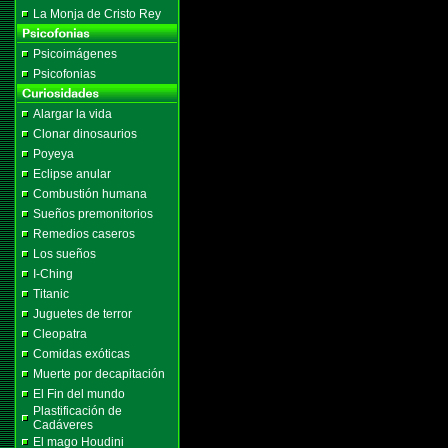
La Monja de Cristo Rey
Psicoimágenes
Psicofonias
Alargar la vida
Clonar dinosaurios
Poyeya
Eclipse anular
Combustión humana
Sueños premonitorios
Remedios caseros
Los sueños
I-Ching
Titanic
Juguetes de terror
Cleopatra
Comidas exóticas
Muerte por decapitación
El Fin del mundo
Plastificación de
Cadáveres
El mago Houdini