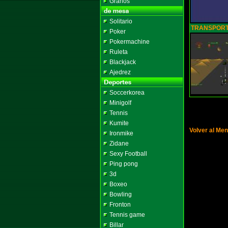
Granos
Solitario
TRANSPOR
Poker
Pokermachine
Ruleta
Blackjack
Ajedrez
Soccerkorea
Minigolf
Tennis
Kumite
Volver al Men
Ironmike
Zidane
Sexy Football
Ping pong
3d
Boxeo
Bowling
Fronton
Tennis game
Billar