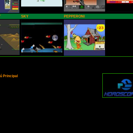
T
SKY
PEPPERONI
ú Principal