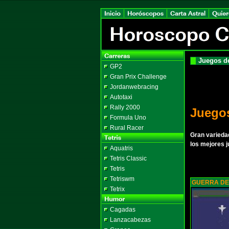
Juegos d
GP2
Gran Prix Challenge
Jordanwebracing
Autotaxi
Rally 2000
Juego
Formula Uno
Rural Racer
Gran variedad
los mejores j
Aquatris
Tetris Classic
Tetris
Tetriswm
GUERRA DE
Tetrix
Cagadas
Lanzacabezas