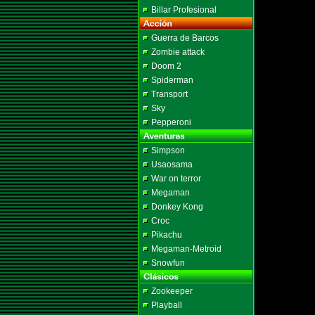
Billar Profesional
Guerra de Barcos
Zombie attack
Doom 2
Spiderman
Transport
Sky
Pepperoni
Simpson
Usaosama
War on terror
Megaman
Donkey Kong
Croc
Pikachu
Megaman-Metroid
Snowfun
Zookeeper
Playball