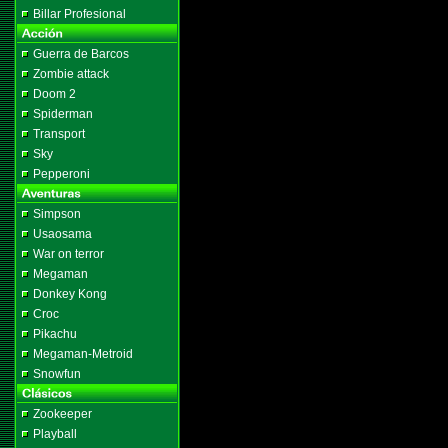
Billar Profesional
Guerra de Barcos
Zombie attack
Doom 2
Spiderman
Transport
Sky
Pepperoni
Simpson
Usaosama
War on terror
Megaman
Donkey Kong
Croc
Pikachu
Megaman-Metroid
Snowfun
Zookeeper
Playball