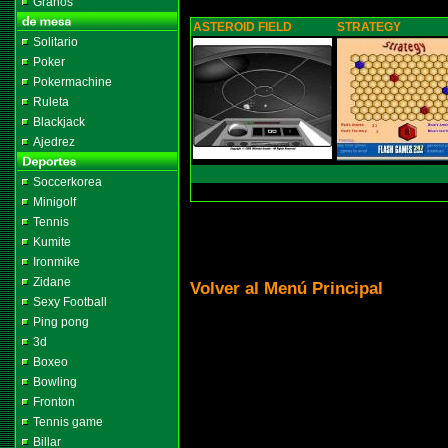
Granos
ASTEROID FIELD
STRATEGY
Solitario
Poker
Pokermachine
Ruleta
Blackjack
Ajedrez
Soccerkorea
Minigolf
Tennis
Kumite
Ironmike
Zidane
Volver al Menú Principal
Sexy Football
Ping pong
3d
Boxeo
Bowling
Fronton
Tennis game
Billar