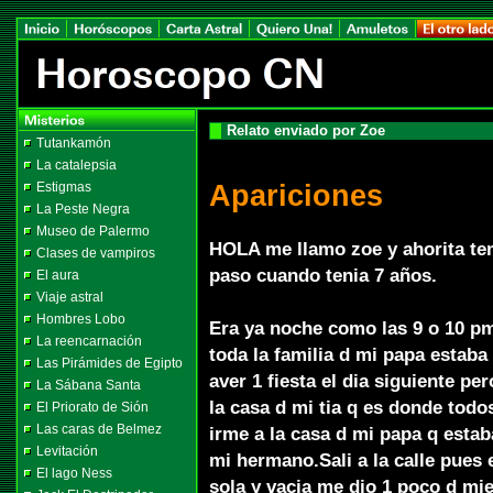
Relato enviado por Zoe
Tutankamón
La catalepsia
Apariciones
Estigmas
La Peste Negra
Museo de Palermo
HOLA me llamo zoe y ahorita ten
Clases de vampiros
paso cuando tenia 7 años.
El aura
Viaje astral
Hombres Lobo
Era ya noche como las 9 o 10 pm 
La reencarnación
toda la familia d mi papa estaba
Las Pirámides de Egipto
aver 1 fiesta el dia siguiente p
La Sábana Santa
la casa d mi tia q es donde tod
El Priorato de Sión
Las caras de Belmez
irme a la casa d mi papa q estaba
Levitación
mi hermano.Sali a la calle pues 
El lago Ness
sola y vacia me dio 1 poco d mie