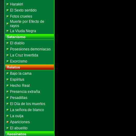
Harakiri
El Sexto sentido
Fotos crueles
Muerte por Efecto de
rayos
La Viuda Negra
El diablo
Posesiones demoniacas
La Cruz Invertida
Exorcismo
Bajo la cama
Espíritus
Hecho Real
Presencia extraña
Pesadillas
El Día de los muertos
La señora de blanco
La ouija
Apariciones
El abuelito