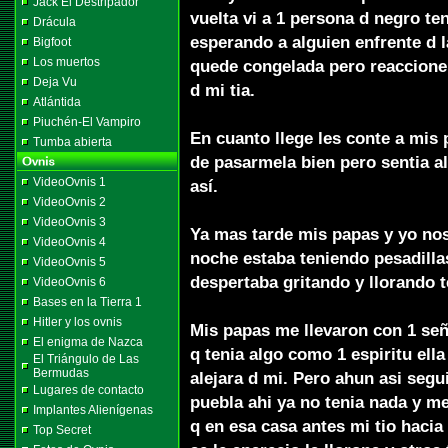
Jack El Destripador
vuelta vi a 1 persona d negro t
Drácula
esperando a alguien enfrente d l
Bigfoot
Los muertos
quede congelada pero reaccione 
Deja Vu
d mi tia.
Atlántida
Piuchén-El Vampiro
En cuanto llege les conte a mis
Tumba abierta
de pasarmela bien pero sentia a
VideoOvnis 1
así.
VideoOvnis 2
VideoOvnis 3
Ya mas tarde mis papas y yo nos
VideoOvnis 4
noche estaba teniendo pesadilla
VideoOvnis 5
despertaba gritando y llorando t
VideoOvnis 6
Bases en la Tierra 1
Hitler y los ovnis
Mis papas me llevaron con 1 señ
El enigma de Nazca
q tenia algo como 1 espiritu ell
El Triángulo de Las
Bermudas
alejara d mi. Pero ahun asi seg
Lugares de contacto
puebla ahi ya no tenia nada y me
Implantes Alienígenas
q en esa casa antes mi tio hacia
Top Secret