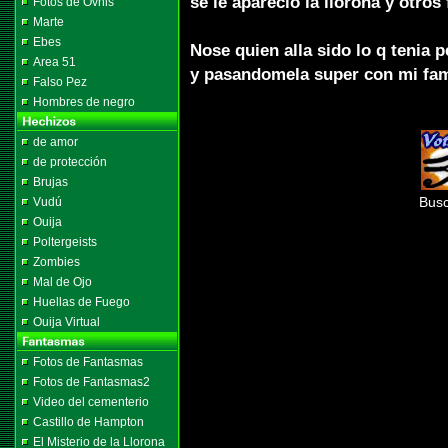
se le aparecio la llorona y otros
Fotos de Ovnis
Marte
Ebes
Nose quien alla sido lo q tenia p
Area 51
y pasandomela super con mi fam
Falso Pez
Hombres de negro
de amor
de protección
Brujas
Busc
Vudú
Ouija
Poltergeists
Zombies
Mal de Ojo
Huellas de Fuego
Ouija Virtual
Fotos de Fantasmas
Fotos de Fantasmas2
Video del cementerio
Castillo de Hampton
El Misterio de la Llorona