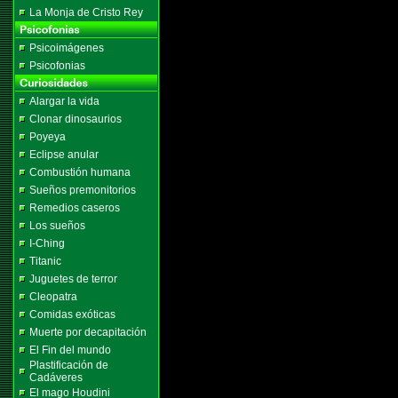
La Monja de Cristo Rey
Psicoimágenes
Psicofonias
Alargar la vida
Clonar dinosaurios
Poyeya
Eclipse anular
Combustión humana
Sueños premonitorios
Remedios caseros
Los sueños
I-Ching
Titanic
Juguetes de terror
Cleopatra
Comidas exóticas
Muerte por decapitación
El Fin del mundo
Plastificación de
Cadáveres
El mago Houdini