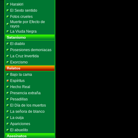
Harakiri
El Sexto sentido
Fotos crueles
Muerte por Efecto de
rayos
La Viuda Negra
El diablo
Posesiones demoniacas
La Cruz Invertida
Exorcismo
Bajo la cama
Espíritus
Hecho Real
Presencia extraña
Pesadillas
El Día de los muertos
La señora de blanco
La ouija
Apariciones
El abuelito