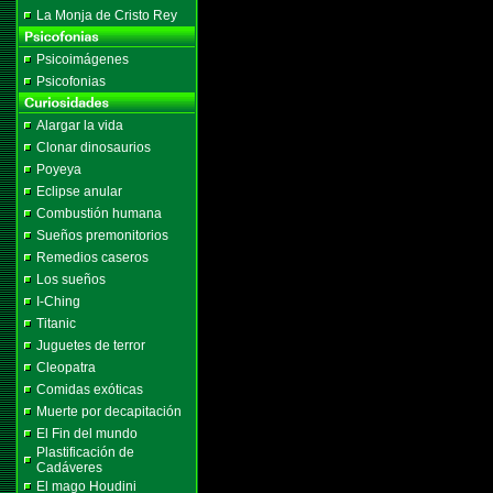
La Monja de Cristo Rey
Psicoimágenes
Psicofonias
Alargar la vida
Clonar dinosaurios
Poyeya
Eclipse anular
Combustión humana
Sueños premonitorios
Remedios caseros
Los sueños
I-Ching
Titanic
Juguetes de terror
Cleopatra
Comidas exóticas
Muerte por decapitación
El Fin del mundo
Plastificación de
Cadáveres
El mago Houdini