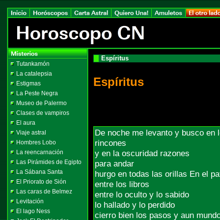
Espíritus
Tutankamón
La catalepsia
Espíritus
Estigmas
La Peste Negra
Museo de Palermo
Clases de vampiros
El aura
De noche me levanto y busco en 
Viaje astral
rincones
Hombres Lobo
y en la oscuridad razones
La reencarnación
Las Pirámides de Egipto
para andar
La Sábana Santa
hurgo en todas las orillas En el pa
El Priorato de Sión
entre los libros
Las caras de Belmez
entre lo oculto y lo sabido
Levitación
lo hallado y lo perdido
El lago Ness
cierro bien los pasos y aun mund