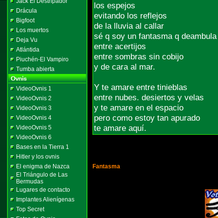
Jack El Destripador
los espejos
Drácula
evitando los reflejos
Bigfoot
de la lluvia al callar
Los muertos
sé q soy un fantasma q deambula
Deja Vu
entre acertijos
Atlántida
entre sombras sin cobijo
Piuchén-El Vampiro
y de cara al mar.
Tumba abierta
Y te amare entre tinieblas
VideoOvnis 1
entre nubes. desiertos y velas
VideoOvnis 2
y te amare en el espacio
VideoOvnis 3
pero como estoy tan apurado
VideoOvnis 4
te amare aquí.
VideoOvnis 5
VideoOvnis 6
Bases en la Tierra 1
Hitler y los ovnis
El enigma de Nazca
Fantasma
El Triángulo de Las
Bermudas
Lugares de contacto
Implantes Alienígenas
Top Secret