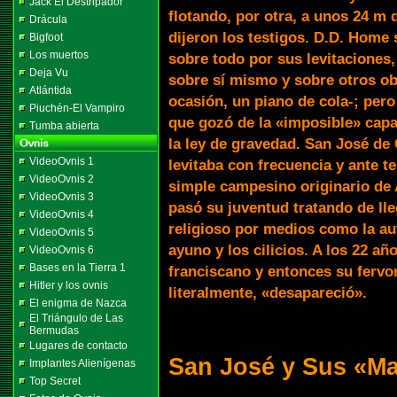
Jack El Destripador
flotando, por otra, a unos 24 m 
Drácula
dijeron los testigos. D.D. Home
Bigfoot
Los muertos
sobre todo por sus levitaciones,
Deja Vu
sobre sí mismo y sobre otros ob
Atlántida
ocasión, un piano de cola-; pero
Piuchén-El Vampiro
que gozó de la «imposible» capa
Tumba abierta
la ley de gravedad. San José de 
VideoOvnis 1
levitaba con frecuencia y ante t
VideoOvnis 2
simple campesino originario de Ap
VideoOvnis 3
pasó su juventud tratando de lle
VideoOvnis 4
religioso por medios como la aut
VideoOvnis 5
ayuno y los cilicios. A los 22 añ
VideoOvnis 6
Bases en la Tierra 1
franciscano y entonces su fervor
Hitler y los ovnis
literalmente, «desapareció».
El enigma de Nazca
El Triángulo de Las
Bermudas
Lugares de contacto
San José y Sus «M
Implantes Alienígenas
Top Secret