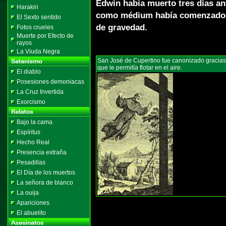
Edwin había muerto tres días an
Harakiri
como médium había comenzado, p
El Sexto sentido
de gravedad.
Fotos crueles
Muerte por Efecto de
rayos
La Viuda Negra
San José de Cupertino fue canonizado gracias
que le permitía flotar en el aire.
El diablo
Posesiones demoniacas
La Cruz Invertida
Exorcismo
Bajo la cama
Espíritus
Hecho Real
Presencia extraña
Pesadillas
El Día de los muertos
La señora de blanco
La ouija
Apariciones
El abuelito