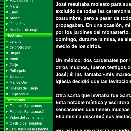
Fotos de Ovnis
José resultaba molesto para sus
Marte
excluido de todas las ceremonia
Ebes
costumbre, pero a pesar de todo,
Area 51
Falso Pez
propagaban. En una ocasión, mie
Hombres de negro
por los jardines del monasterio,
domingo, durante la misa, se elev
de amor
medio de los cirios.
de protección
Brujas
Vudú
Un médico, dos cardenales por l
Ouija
otros muchos, fueron testigos 
Poltergeists
José; él las llamaba «mis mareos
Zombies
lglesia decidió que las levitacio
Mal de Ojo
Huellas de Fuego
Ouija Virtual
Otra santa que levitaba fue Sant
Esta notable mística y escritor
Fotos de Fantasmas
sensaciones que tienen muchas
Fotos de Fantasmas2
Ella misma describió sus levitac
Video del cementerio
Castillo de Hampton
El Misterio de la Llorona
«Es así que me parecía, cuando q