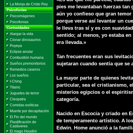
La Monja de Cristo Rey
pies me levantaban fuerzas tan 
aún yo confieso que gran temor 
Psicoimágenes
porque verse así levantar un cue
Psicofonias
le lleva tras sí y es con suavidad
Alargar la vida
sentido; al menos, yo estaba en
Clonar dinosaurios
era llevada.»
Poyeya
Eclipse anular
Tan frecuentes eran sus levitac
Combustión humana
sujetaran cuando sentía que se 
Sueños premonitorios
Remedios caseros
Los sueños
La mayor parte de quienes levit
I-Ching
particular, sea el cristianismo, 
Titanic
misterios egipcios o el espiriti
Juguetes de terror
categoría.
Cleopatra
Comidas exóticas
Muerte por decapitación
Nacido en Escocia y criado en E
El Fin del mundo
de temperamento artístico. A lo
Plastificación de
Cadáveres
Edwin. Home anunció a la familia
El mago Houdini