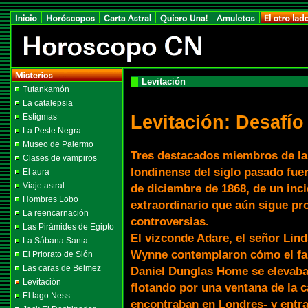
Levitación
Tutankamón
La catalepsia
Levitación: Desafí
Estigmas
La Peste Negra
Museo de Palermo
Tres destacados miembros de la
Clases de vampiros
londinense del siglo pasado fuer
El aura
Viaje astral
de diciembre de 1868, de un inci
Hombres Lobo
extraordinario que aún sigue p
La reencarnación
controversias.
Las Pirámides de Egipto
El vizconde Adare, el señor Lind
La Sábana Santa
Wynne contemplaron cómo el 
El Priorato de Sión
Las caras de Belmez
Daniel Dunglas Home se elevaba e
Levitación
flotando por una ventana de la c
El lago Ness
encontraban en Londres- y entr