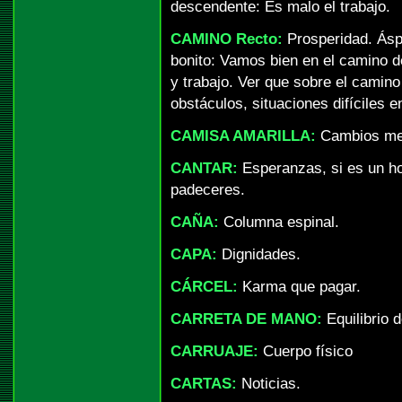
descendente: Es malo el trabajo.
CAMINO Recto:
Prosperidad. Áspe
bonito: Vamos bien en el camino de
y trabajo. Ver que sobre el camin
obstáculos, situaciones difíciles e
CAMISA AMARILLA:
Cambios me
CANTAR:
Esperanzas, si es un ho
padeceres.
CAÑA:
Columna espinal.
CAPA:
Dignidades.
CÁRCEL:
Karma que pagar.
CARRETA DE MANO:
Equilibrio d
CARRUAJE:
Cuerpo físico
CARTAS:
Noticias.