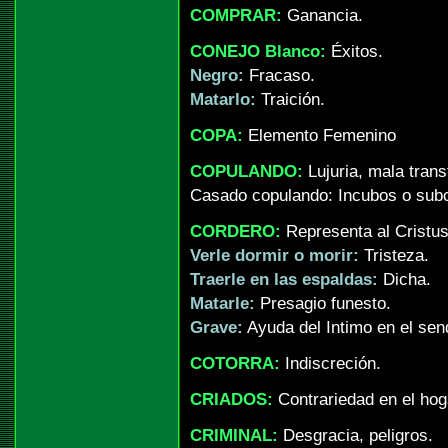
COMPRAR:
Ganancia.
CONEJO Blanco:
Éxitos.
Negro:
Fracaso.
Matarlo:
Traición.
COPA:
Elemento Femenino
COPULANDO:
Lujuria, mala tran
Casado copulando: Incubos o sub
CORDERO:
Representa al Cristus
Verle dormir o morir:
Tristeza.
Traerle en las espaldas:
Dicha.
Matarle:
Presagio funesto.
Grave:
Ayuda del Intimo en el sen
COTORRA:
Indiscreción.
CRIADOS:
Contrariedad en el hog
CRIMINAL:
Desgracia, peligros.