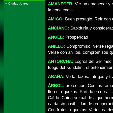
AMANECER:
Ver un amanecer y el
Ciudad Juarez
la conciencia
AMIGO:
Buen presagio. Reír con e
ANCIANO:
Sabiduría y considerac
ÁNGEL:
Prosperidad
ANILLO:
Compromiso. Verse regal
Verse con anillos, compromisos qu
ANTORCHA:
Logros del Ser media
fuego del Kundalini, el entendimie
ARAÑA:
Verla: lazos, intrigas y t
ÁRBOL:
protección. Con las ram
flores: riquezas. Partido en dos: 
Caído: Caída sexual de algún her
caída sin posibilidad de recuperac
Con frutos: riquezas. Varios caído