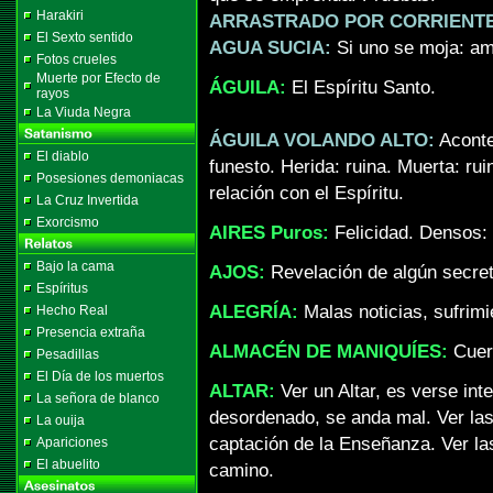
Harakiri
ARRASTRADO POR CORRIENTE
El Sexto sentido
AGUA SUCIA:
Si uno se moja: am
Fotos crueles
Muerte por Efecto de
ÁGUILA:
El Espíritu Santo.
rayos
La Viuda Negra
ÁGUILA VOLANDO ALTO:
Aconte
El diablo
funesto. Herida: ruina. Muerta: rui
Posesiones demoniacas
relación con el Espíritu.
La Cruz Invertida
Exorcismo
AIRES Puros:
Felicidad. Densos:
Bajo la cama
AJOS:
Revelación de algún secret
Espíritus
ALEGRÍA:
Malas noticias, sufrimi
Hecho Real
Presencia extraña
ALMACÉN DE MANIQUÍES:
Cuerp
Pesadillas
El Día de los muertos
ALTAR:
Ver un Altar, es verse int
La señora de blanco
desordenado, se anda mal. Ver las
La ouija
captación de la Enseñanza. Ver la
Apariciones
El abuelito
camino.