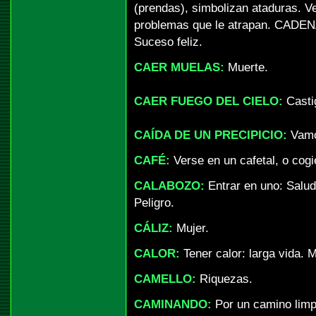
(prendas), simbolizan ataduras. V
problemas que le atrapan. CADENA
Suceso feliz.
CAER MUELAS:
Muerte.
CAER FUEGO DEL CIELO:
Casti
CAÍDA DE UN PRECIPICIO:
Vamos
CAFÉ:
Verse en un cafetal, o cogi
CALABOZO:
Entrar en uno: Salud
Peligro.
CÁLIZ:
Mujer.
CALOR:
Tener calor: larga vida. 
CAMELLO:
Riquezas.
CAMINANDO:
Por un camino limpi