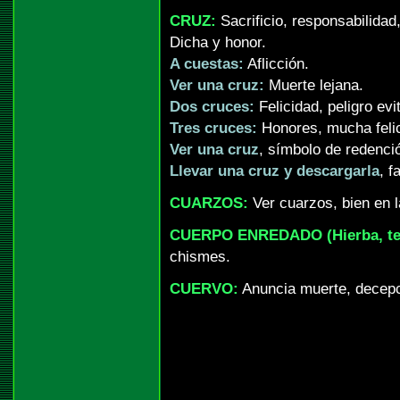
CRUZ:
Sacrificio, responsabilidad
Dicha y honor.
A cuestas:
Aflicción.
Ver una cruz:
Muerte lejana.
Dos cruces:
Felicidad, peligro evi
Tres cruces:
Honores, mucha felic
Ver una cruz
, símbolo de redenci
Llevar una cruz y descargarla
, f
CUARZOS:
Ver cuarzos, bien en l
CUERPO ENREDADO (Hierba, tel
chismes.
CUERVO:
Anuncia muerte, decep