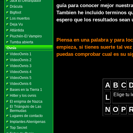
Jack El Destripador
guía para conocer mejor nuestra
Drácula
Tambien he incluido terminos qu
Bigfoot
Los muertos
espero que los resultados sean u
Deja Vu
Atlántida
Piuchén-El Vampiro
Piensa en una palabra y para loca
Tumba abierta
empieza, si tienes suerte tal vez
puedas comprobar cual es su sig
VideoOvnis 1
VideoOvnis 2
VideoOvnis 3
VideoOvnis 4
VideoOvnis 5
A
B
C
VideoOvnis 6
Bases en la Tierra 1
Elige tu 
L
Hitler y los ovnis
El enigma de Nazca
El Triángulo de Las
N
O
P
Bermudas
Lugares de contacto
Implantes Alienígenas
Top Secret