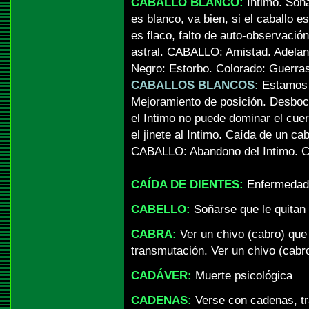
CABALLO BLANCO:
Intimo. Soña
es blanco, va bien, si el caballo es
es flaco, falto de auto-observación
astral. CABALLO: Amistad. Adelanto
Negro: Estorbo. Colorado: Guerras
CABALLOS BLANCOS:
Estamos g
Mejoramiento de posición. Desboca
el Intimo no puede dominar el cuer
el jinete al Intimo. Caída de un cab
CABALLO: Abandono del Intimo. 
CAÍDA DE DIENTES:
Enfermedad, 
CABELLO:
Soñarse que le quitan e
CABRA:
Ver un chivo (cabro) que 
transmutación. Ver un chivo (cabr
CADÁVER:
Muerte psicológica
CADENAS:
Verse con cadenas, tr