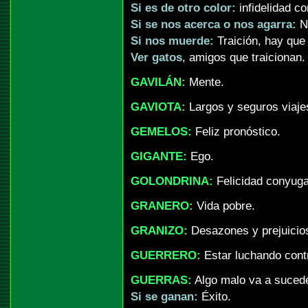
Si es de otro color:
infidelidad co
Si se nos acerca o nos agarra:
No
Si nos muerde:
Traición, hay que
Ver gatos
, amigos que traicionan.
GAVILÁN:
Mente.
GAVIOTA:
Largos y seguros viajes
GEMELOS:
Feliz pronóstico.
GIGANTE:
Ego.
GOLONDRINA:
Felicidad conyugal
GRANERO:
Vida pobre.
GRANIZO:
Desazones y prejuicio
GUERRERO:
Estar luchando cont
GUERRAS:
Algo malo va a sucede
Si se ganan:
Éxito.