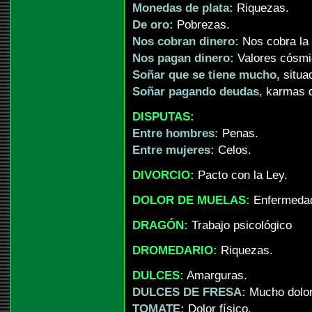
Monedas de plata:
Riquezas.
De oro:
Pobrezas.
Nos cobran dinero:
Nos cobra la 
Nos pagan dinero:
Valores cósmi
Soñar que se tiene mucho,
situa
Soñar pagando deudas
, karmas 
DISPUTAS:
Entre hombres:
Penas.
Entre mujeres:
Celos.
DIVORCIO:
Pacto con la Ley.
DOLOR DE MUELAS:
Enfermeda
DRAGÓN:
Trabajo psicológico
DROMEDARIO:
Riquezas.
DULCES:
Amarguras.
DULCES DE FRESA:
Mucho dolor,
TOMATE:
Dolor físico.