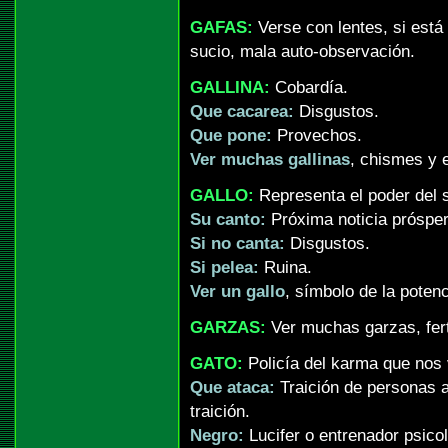
GAFAS:
Verse con lentes, si está
sucio, mala auto-observación.
GALLINA:
Cobardía.
Que cacarea:
Disgustos.
Que pone:
Provechos.
Ver muchas gallinas
, chismes y 
GALLO:
Representa el poder del s
Su canto:
Próxima noticia prósper
Si no canta:
Disgustos.
Si pelea:
Ruina.
Ver un gallo
, símbolo de la poten
GARZAS:
Ver muchas garzas, fert
GATO:
Policía del karma que nos v
Que ataca:
Traición de personas a
traición.
Negro:
Lucifer o entrenador psico