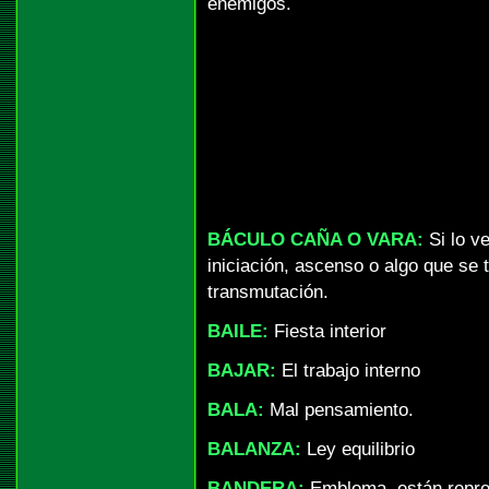
enemigos.
BÁCULO CAÑA O VARA:
Si lo v
iniciación, ascenso o algo que se t
transmutación.
BAILE:
Fiesta interior
BAJAR:
El trabajo interno
BALA:
Mal pensamiento.
BALANZA:
Ley equilibrio
BANDERA:
Emblema, están repre