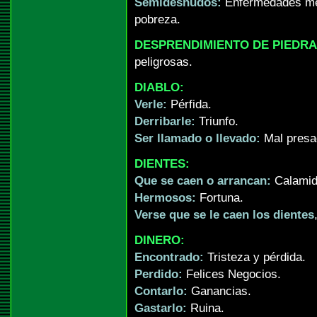
Semidesnudos:
Enfermedades me
pobreza.
DESPRENDIMIENTO DE PIEDRA
peligrosas.
DIABLO:
Verle:
Pérfida.
Derribarle:
Triunfo.
Ser llamado o llevado:
Mal presa
DIENTES:
Que se caen o arrancan:
Calamid
Hermosos:
Fortuna.
Verse que se le caen los dientes
DINERO:
Encontrado:
Tristeza y pérdida.
Perdido:
Felices Negocios.
Contarlo:
Ganancias.
Gastarlo:
Ruina.