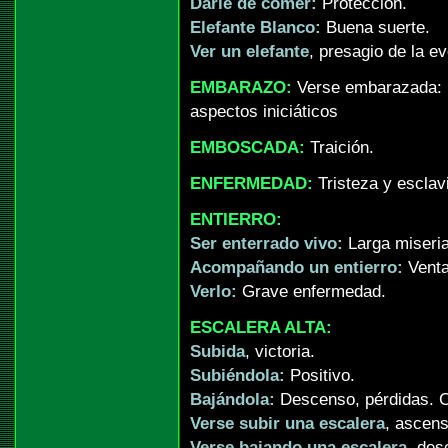
Darle de comer:
Protección.
Elefante Blanco:
Buena suerte.
Ver un elefante
, presagio de la ev
EMBARAZO:
Verse embarazada: 
aspectos iniciáticos
EMBOSCADA:
Traición.
ENFERMEDAD:
Tristeza y esclavi
ENTIERRO:
Ser enterrado vivo:
Larga miseria
Acompañando un entierro:
Venta
Verlo:
Grave enfermedad.
ESCALERA ALTA:
Subida
, victoria.
Subiéndola:
Positivo.
Bajándola:
Descenso, pérdidas. C
Verse subir una escalera
, ascens
Verse bajando una escalera
, des