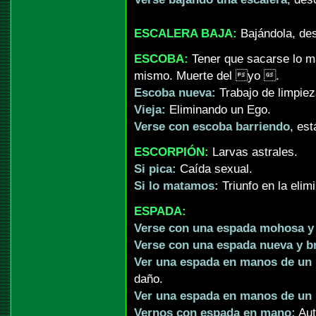
ESCALERA BAJA:
Bajándola, de
ESCOBA:
Tener que sacarse lo ma
mismo. Muerte del yo .
Escoba nueva:
Trabajo de limpieza
Vieja:
Eliminando un Ego.
Verse con escoba barriendo
, est
ESCORPIÓN:
Larvas astrales.
Si pica:
Caída sexual.
Si lo matamos:
Triunfo en la elim
ESPADA:
Verse con una espada mohosa y 
Verse con una espada nueva y br
Ver una espada en manos de un
daño.
Ver una espada en manos de un
Vernos con espada en mano:
Aut