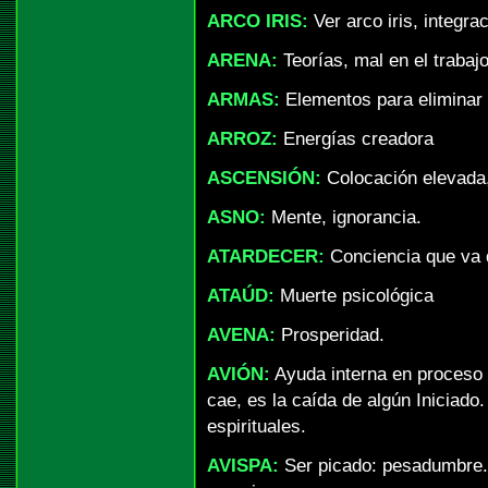
ARCO IRIS:
Ver arco iris, integra
ARENA:
Teorías, mal en el trabaj
ARMAS:
Elementos para eliminar 
ARROZ:
Energías creadora
ASCENSIÓN:
Colocación elevada,
ASNO:
Mente, ignorancia.
ATARDECER:
Conciencia que va 
ATAÚD:
Muerte psicológica
AVENA:
Prosperidad.
AVIÓN:
Ayuda interna en proceso o
cae, es la caída de algún Iniciad
espirituales.
AVISPA:
Ser picado: pesadumbre.