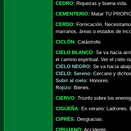
CEDRO:
Riquezas y buena vida.
CEMENTERIO:
Matar TU PROPI
CERDO:
Fornicación. Necesitamos
marranos, áreas o estados de inc
CICLÓN:
Catástrofe.
CIELO BLANCO:
Se va hacia arri
el camino espiritual. Ver el cielo 
CIELO NEGRO:
Se va hacia abaj
CIELO: Sereno:
Cercano y dichos
Subir al cielo:
Honores.
Rojizo:
Bienes.
CIERVO:
Triunfo sobre los enemi
CIGÜEÑA:
En verano: Ladrones. E
CIPRÉS:
Desgracias.
CIRUJANO:
Accidente.