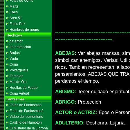
Fotos de Ovnis
Marte
Ebes
Area 51
Falso Pez
Hombres de negro
-------------------------------------------
---------------------------------
de amor
de protección
ABEJAS:
Ver abejas mansas, simb
Brujas
Vudú
simbolizan enemigos. Verlas: Utili
Ouija
ricos. También representan la l
Poltergeists
pensamientos. ABEJAS QUE TR
Zombies
perdamos el tiempo.
Mal de Ojo
Huellas de Fuego
ABISMO:
Tener cuidado espiritual
Ouija Virtual
ABRIGO:
Protección
Fotos de Fantasmas
Fotos de Fantasmas2
ACTOR o ACTRIZ:
Egos o Person
Video del cementerio
ADULTERIO:
Deshonra, Lujuria.
Castillo de Hampton
El Misterio de la Llorona