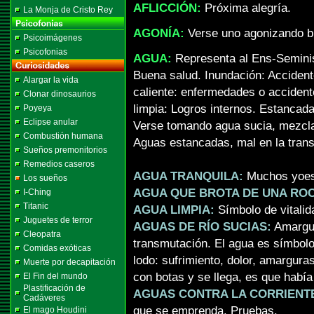
AFLICCIÓN:
Próxima alegría.
La Monja de Cristo Rey
AGONÍA:
Verse uno agonizando b
Psicoimágenes
Psicofonias
AGUA:
Representa al Ens-Seminis.
Buena salud. Inundación: Accident
Alargar la vida
caliente: enfermedades o accident
Clonar dinosaurios
limpia: Logros internos. Estancad
Poyeya
Eclipse anular
Verse tomando agua sucia, mezcla
Combustión humana
Aguas estancadas, mal en la tran
Sueños premonitorios
Remedios caseros
AGUA TRANQUILA:
Muchos yoes 
Los sueños
AGUA QUE BROTA DE UNA RO
I-Ching
Titanic
AGUA LIMPIA:
Símbolo de vitalida
Juguetes de terror
AGUAS DE RÍO SUCIAS:
Amargur
Cleopatra
transmutación. El agua es símbol
Comidas exóticas
lodo: sufrimiento, dolor, amargura
Muerte por decapitación
con botas y se llega, es que había
El Fin del mundo
Plastificación de
AGUAS CONTRA LA CORRIENTE
Cadáveres
que se emprenda. Pruebas.
El mago Houdini