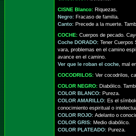
CISNE Blanco:
Riquezas.
Negro:
Fracaso de familia.
Canto:
Precede a la muerte. Tambi
COCHE:
Cuerpos de pecado. Cayen
Coche DORADO:
Tener Cuerpos S
vara, problemas en el camino espir
avance en el camino.
Ver que le roban el coche
, mal en
COCODRILOS:
Ver cocodrilos, ca
COLOR NEGRO:
Diabólico. Tambi
COLOR BLANCO:
Pureza.
COLOR AMARILLO:
Es el símbolo
conocimiento espiritual o intelectua
COLOR ROJO:
Adelanto o conocimi
COLOR GRIS:
Medio diabólico.
COLOR PLATEADO:
Pureza.