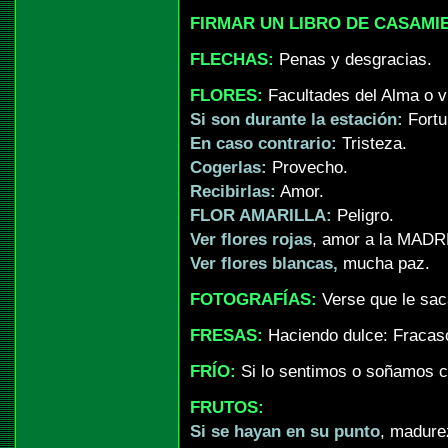
FIRMAR UN LIBRO DE CASAMI
FLECHAS:
Penas y desgracias.
FLORES:
Facultades del Alma o vi
Si son durante la estación:
Fortu
En caso contrario:
Tristeza.
Cogerlas:
Provecho.
Recibirlas:
Amor.
FLOR AMARILLA:
Peligro.
Ver flores rojas
, amor a la MADR
Ver flores blancas,
mucha paz.
FOTOGRAFÍAS:
Verse que le sac
FRESAS:
Haciendo dulce: Fracas
FRÍO:
Si lo sentimos o soñamos co
FRUTOS:
Si se hayan en su punto
, madurez