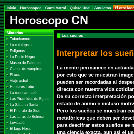
Los sueños
Tutankamón
La catalepsia
Interpretar los sue
Estigmas
La Peste Negra
Museo de Palermo
La mente permanece en actividad
Clases de vampiros
por esto que se muestran image
El aura
Viaje astral
pueden ser recordadas al desper
Hombres Lobo
directa con nuestra vida cotidia
La reencarnación
De su correcta interpretación 
Las Pirámides de Egipto
estado de animo e incluso motiv
La Sábana Santa
Pero los sueños se muestran c
El Priorato de Sión
Las caras de Belmez
metafóricas que deben ser desci
Levitación
para descifrar estos sueños se m
El lago Ness
una ciencia exacta, aun asi el 