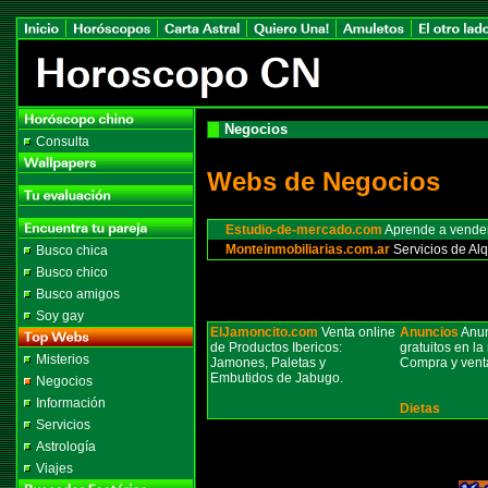
Negocios
Consulta
Webs de Negocios
Estudio-de-mercado.com
Aprende a vender 
Monteinmobiliarias.com.ar
Servicios de Al
Busco chica
Busco chico
Busco amigos
Soy gay
ElJamoncito.com
Venta online
Anuncios
Anun
de Productos Ibericos:
gratuitos en la 
Misterios
Jamones, Paletas y
Compra y vent
Embutidos de Jabugo.
Negocios
Información
Dietas
Servicios
Astrología
Viajes