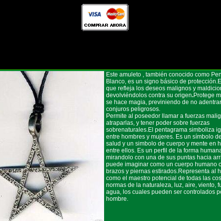
Este amuleto , también conocido como Pe
Blanco, es un signo básico de protección.
que refleja los deseos malignos y maldicio
devolviéndolos contra su origen
.
Protege m
se hace magia, previniendo de no adentra
conjuros peligrosos.
Permite al poseedor llamar a fuerzas mali
atraparlas, y tener poder sobre fuerzas
sobrenaturales.El pentagrama simboliza i
entre hombres y mujeres. Es un símbolo d
salud y un simbolo de cuerpo y mente en 
entre ellos. Es un perfil de la forma human
mirandolo con una de sus puntas hacia arr
puede imaginar como un cuerpo humano c
brazos y piernas estirados.Representa al
como el maestro potencial de todas las co
normas de la naturaleza, luz, aire, viento, 
agua, los cuales pueden ser controlados po
hombre.