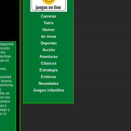
Carreras
Tetris
Humor
de mesa
Deportes
ntagrama
Escudo
Acción
nes,
ientras
Aventuras
rse en
Clásicos
gnas,
Estrategia
Eróticos
gualdad
e buena
Novedades
harmonia
a,
Juegos infantiles
iba se
on los
 hombre
sas y
fuego y
r el