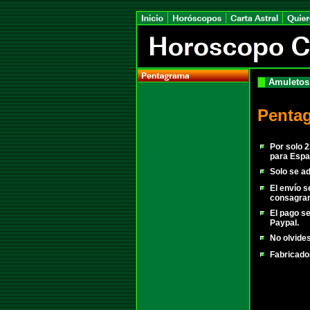
Amuletos
Penta
Por solo 2
para Espa
Solo se a
El envío s
consagrar
El pago se
Paypal.
No olvides
Fabricad