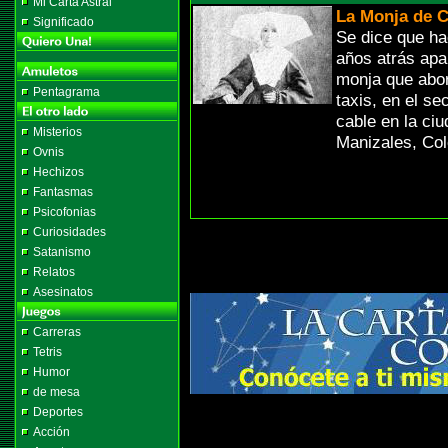
Mi Carta Astral
La Monja de C
Significado
Se dice que ha
años atrás apa
monja que abor
Pentagrama
taxis, en el sec
cable en la ci
Misterios
Manizales, Co
Ovnis
Hechizos
Fantasmas
Psicofonias
Curiosidades
Satanismo
Relatos
Asesinatos
Carreras
Tetris
Humor
de mesa
Deportes
Acción