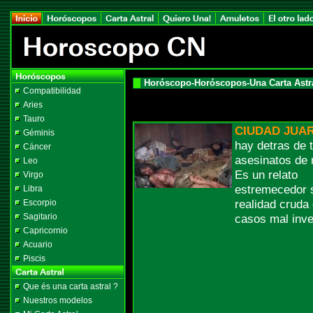
Horóscopo-Horóscopos-Una Carta Astra
Compatibilidad
Aries
Tauro
CIUDAD JUA
Géminis
hay detras de 
Cáncer
asesinatos de
Leo
Es un relato
Virgo
estremecedor s
Libra
realidad cruda
Escorpio
Sagitario
casos mal inv
Capricornio
Acuario
Piscis
Que és una carta astral ?
Nuestros modelos