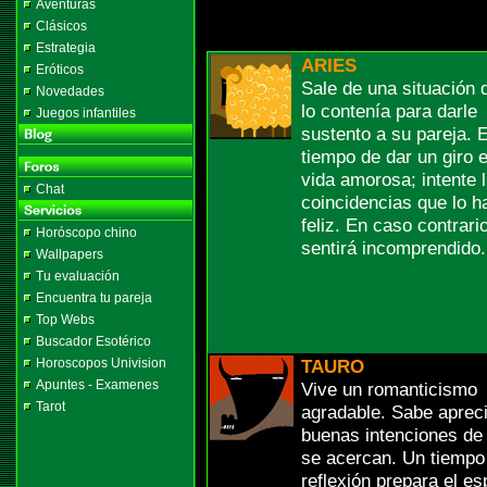
Aventuras
Clásicos
Estrategia
ARIES
Eróticos
Sale de una situación 
Novedades
lo contenía para darle
Juegos infantiles
sustento a su pareja. 
tiempo de dar un giro 
vida amorosa; intente l
Chat
coincidencias que lo h
feliz. En caso contrari
Horóscopo chino
sentirá incomprendido.
Wallpapers
Tu evaluación
Encuentra tu pareja
Top Webs
Buscador Esotérico
Horoscopos Univision
TAURO
Apuntes - Examenes
Vive un romanticismo
Tarot
agradable. Sabe apreci
buenas intenciones de
se acercan. Un tiempo
reflexión prepara el es